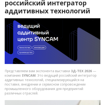
российский интегратор
аддитивных технологий
Представляем вам экспонента выставки
3Д-ТЕХ 2026
—
компанию
SYNCAM
. Это ведущий российский интегратор
аддитивных технологий, специализирующийся на
поставке, внедрении и сервисном сопровождении
промышленного оборудования для предприятий
различных отраслей.