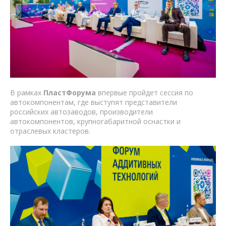
В рамках
ПластФорума
впервые пройдет сессия по
автокомпонентам, где выступят представители
российских автозаводов, производители
автокомпонентов, крупногабаритной оснастки и
отраслевых кластеров.