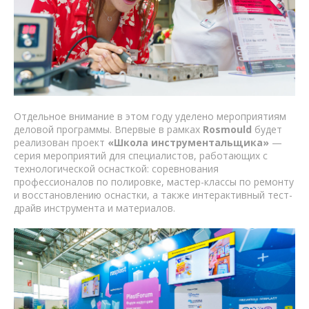
Отдельное внимание в этом году уделено мероприятиям
деловой программы. Впервые в рамках
Rosmould
будет
реализован проект
«Школа инструментальщика»
—
серия мероприятий для специалистов, работающих с
технологической оснасткой: соревнования
профессионалов по полировке, мастер-классы по ремонту
и восстановлению оснастки, а также интерактивный тест-
драйв инструмента и материалов.