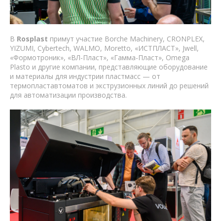
В
Rosplast
примут участие Borche Machinery, CRONPLEX,
YIZUMI, Cybertech, WALMO, Moretto, «ИСТПЛАСТ», Jwell,
«Формотроник», «ВЛ-Пласт», «Гамма-Пласт», Omega
Plasto и другие компании, представляющие оборудование
и материалы для индустрии пластмасс — от
термопластавтоматов и экструзионных линий до решений
для автоматизации производства.