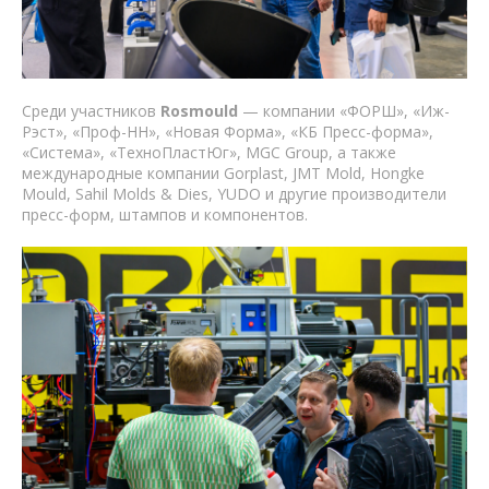
Среди участников
Rosmould
— компании «ФОРШ», «Иж-
Рэст», «Проф-НН», «Новая Форма», «КБ Пресс-форма»,
«Система», «ТехноПластЮг», MGC Group, а также
международные компании Gorplast, JMT Mold, Hongke
Mould, Sahil Molds & Dies, YUDO и другие производители
пресс-форм, штампов и компонентов.