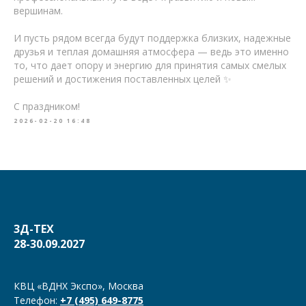
вершинам.
И пусть рядом всегда будут поддержка близких, надежные
друзья и теплая домашняя атмосфера — ведь это именно
то, что дает опору и энергию для принятия самых смелых
решений и достижения поставленных целей ✨
С праздником!
2026-02-20 16:48
3Д-ТЕХ
28-30.09.2027
КВЦ «ВДНХ Экспо», Москва
Телефон:
+7 (495) 649-8775