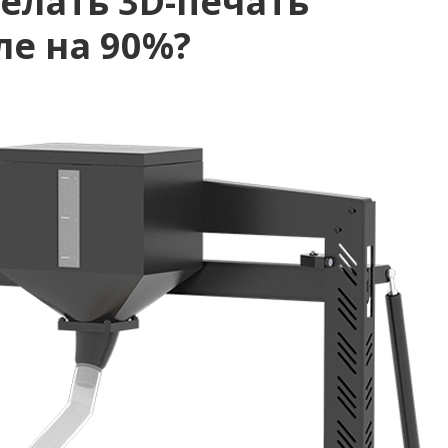
делать 3D-печать
е на 90%?