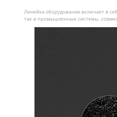
Линейка оборудования включает в се
так и промышленные системы, совме