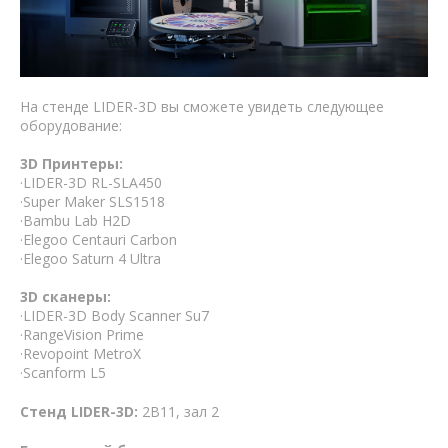
На стенде LIDER-3D вы сможете увидеть следующее
оборудование:
3D Принтеры:
·LIDER-3D RL-SLA450
·Super Maker SLS1518
·Bambu Lab H2D
·Elegoo Centauri Carbon
·Elegoo Saturn 4 Ultra
3D сканеры:
·LIDER-3D Body Scanner Su7
·RangeVision Prime
·Revopoint MetroX
·Scanform L5
Стенд
LIDER-3D:
2B11, зал 2