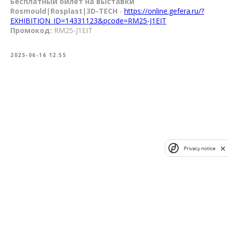
Бесплатный билет на выставки
Rosmould|Rosplast|3D-TECH
-
https://online.gefera.ru/?
EXHIBITION_ID=14331123&pcode=RM25-J1EIT
Промокод:
RM25-J1EIT
2025-06-16 12:55
Privacy notice