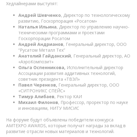
Хедлайнерами выступят:
Андрей Шевченко
, Директор по технологическому
развитию, Госкорпорация «Росатом»
Наталья Ильина
, Директор по управлению научно-
техническими программами и проектами
Госкорпорации Росатом
Андрей Андрианов
, Генеральный директор, ООО
“Русатом Металл Тех”
Анатолий Гайданский
, Генеральный директор, АО
«АэроКомпозит»
Ольга Оспенникова,
Исполнительный директор
Ассоциации развития аддитивных технологий,
советник президента «ТВЭЛ»
Павел Черенков,
Генеральный директор, ООО
«СИТРОНИКС СПЕЙС»
Тимур Алибаев
, Ректор КАИ
Михаил Филонов
, Профессор, проректор по науке
и инновациям, НИТУ МИСИС
На форуме будут объявлены победители конкурса
AMTEXPO AWARDS, которые получат награды за вклад в
развитие отрасли новых материалов и технологий.