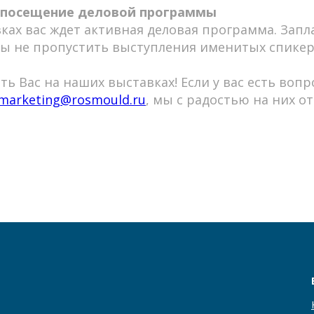
 посещение деловой программы
ках вас ждет активная деловая программа. Запл
ы не пропустить выступления именитых спикер
ть Вас на наших выставках! Если у вас есть воп
marketing@rosmould.ru
, мы с радостью на них о