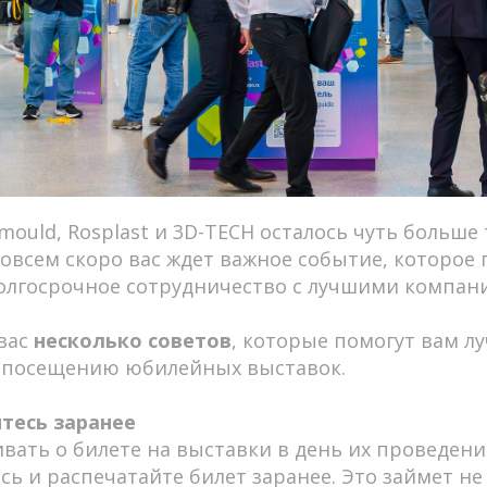
ould, Rosplast и 3D-TECH осталось чуть больше 
 совсем скоро вас ждет важное событие, которое
лгосрочное сотрудничество с лучшими компани
вас
несколько советов
, которые помогут вам л
к посещению юбилейных выставок.
йтесь заранее
вать о билете на выставки в день их проведени
ь и распечатайте билет заранее. Это займет не 