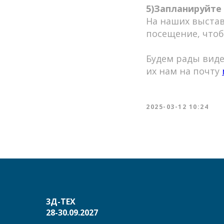
5)Запланируйте
На наших выстав
посещение, чтоб
Будем рады виде
их нам на почту
2025-03-12 10:24
3Д-ТЕХ
28-30.09.2027