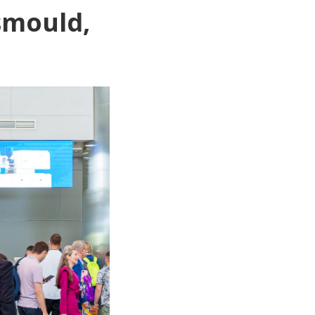
mould,