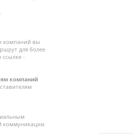
.
их компаний вы
аршрут для более
 ссылке -
лям компаний
дставителям
циальным
й коммуникации.