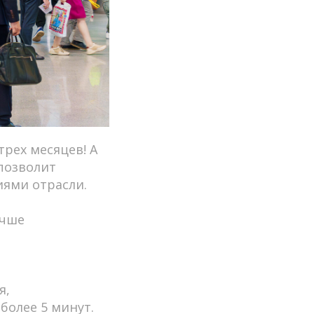
трех месяцев! А
 позволит
ями отрасли.
учше
я,
более 5 минут.