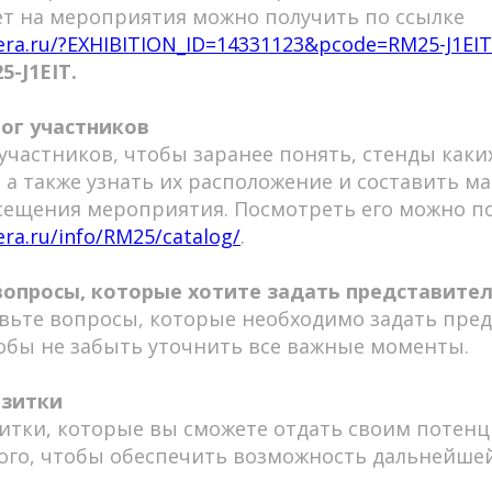
т на мероприятия можно получить по ссылке
efera.ru/?EXHIBITION_ID=14331123&pcode=RM25-J1EIT
-J1EIT.
лог участников
 участников, чтобы заранее понять, стенды как
, а также узнать их расположение и составить м
ещения мероприятия. Посмотреть его можно по
fera.ru/info/RM25/catalog/
.
вопросы, которые хотите задать представите
вьте вопросы, которые необходимо задать пре
обы не забыть уточнить все важные моменты.
изитки
итки, которые вы сможете отдать своим потен
ого, чтобы обеспечить возможность дальнейше